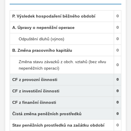
P. Výsledek hospodaření běžného období
0
A. Úpravy o nepeněžní operace
0
Odpuštění dluhů (výnos)
0
B. Změna pracovního kapitálu
0
Změna stavu závazků z obch. vztahů (bez vlivu
0
nepeněžních operací)
CF z provozní činnosti
0
CF z investiční činnosti
0
CF z finanční činnosti
0
Čistá změna peněžních prostředků
0
Stav peněžních prostředků na začátku období
0