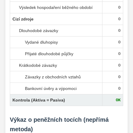
Výsledek hospodaření běžného období
0
Cizí zdroje
0
Dlouhodobé závazky
0
Vydané dluhopisy
0
Přijaté dlouhodobé půjčky
0
Krátkodobé závazky
0
Závazky z obchodních vztahů
0
Bankovní úvěry a výpomoci
0
Kontrola (Aktiva = Pasiva)
OK
Výkaz o peněžních tocích (nepřímá
metoda)