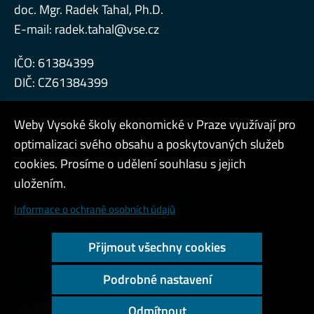
doc. Mgr. Radek Tahal, Ph.D.
E-mail:
radek.tahal@vse.cz
IČO: 61384399
DIČ: CZ61384399
Weby Vysoké školy ekonomické v Praze využívají pro
optimalizaci svého obsahu a poskytovaných služeb
cookies. Prosíme o udělení souhlasu s jejich
Admin
uložením.
Cookies a ochrana osobních údajů
Informace o ochraně osobních údajů
Přístupnost webu
Přijmout všechny cookies
Vysoký kontrast
Podrobné nastavení
Copyright © 2000 - 2026 Vysoká škola ekonomická v Praze
Odmítnout