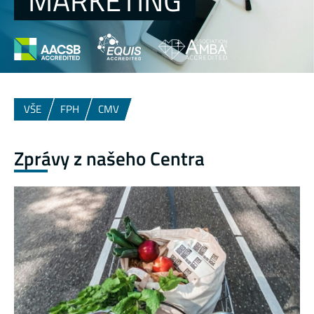
MARKETING
VŠE
FPH
CMV
Zprávy z našeho Centra