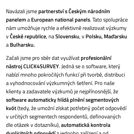
Navázali jsme
partnerství s Českým národním
panelem
a
European national panels
. Tato spolupráce
nám umožňuje rychle a efektivně realizovat výzkumy
v
České republice
, na
Slovensku
, v
Polsku, Maďarsku
a
Bulharsku.
Začali jsme pro sběr dat využívat
profesionální
nástroj CLICK4SURVEY
. Jedná se o software, který
nabízí mnoho pokročilých funkcí při tvorbě, distribuci
a vyhodnocování výzkumných šetření. Pro naše
klienty a zadavatele výzkumů je nejpřínosnější, že
software automaticky hlídá plnění segmentových
kvót
(tedy, že umožní získat potřebný počet odpovědí
v určitých segmentech respondentů, definovaných
dle otázek v dotazníku),
automatická kontrola
duplicitních odpovědí
z jednoho zařízení a od