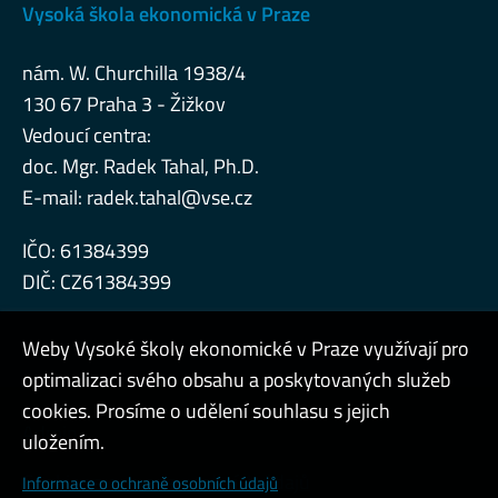
Vysoká škola ekonomická v Praze
nám. W. Churchilla 1938/4
130 67 Praha 3 - Žižkov
Vedoucí centra:
doc. Mgr. Radek Tahal, Ph.D.
E-mail:
radek.tahal@vse.cz
IČO: 61384399
DIČ: CZ61384399
Weby Vysoké školy ekonomické v Praze využívají pro
optimalizaci svého obsahu a poskytovaných služeb
cookies. Prosíme o udělení souhlasu s jejich
Admin
uložením.
Cookies a ochrana osobních údajů
Informace o ochraně osobních údajů