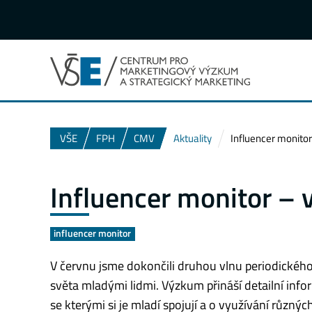
VŠE
FPH
CMV
Aktuality
Influencer monitor
Influencer monitor – 
influencer monitor
V červnu jsme dokončili druhou vlnu periodickéh
světa mladými lidmi. Výzkum přináší detailní inf
se kterými si je mladí spojují a o využívání různých 