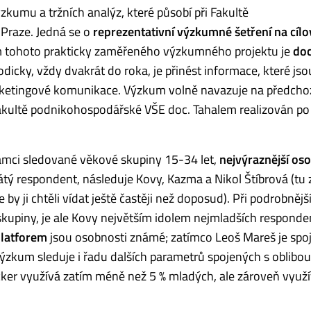
kumu a tržních analýz, které působí při Fakultě
Praze. Jedná se o
reprezentativní výzkumné šetření na cílo
m tohoto prakticky zaměřeného výzkumného projektu je
doc
dicky, vždy dvakrát do roka, je přinést informace, které jso
arketingové komunikace. Výzkum volně navazuje na předcho
Fakultě podnikohospodářské VŠE doc. Tahalem realizován p
 rámci sledované věkové skupiny 15-34 let,
nejvýraznější os
átý respondent, následuje Kovy, Kazma a Nikol Štíbrová (tu 
e by ji chtěli vídat ještě častěji než doposud). Při podrobnějš
kupiny, je ale Kovy největším idolem nejmladších responde
latforem
jsou osobnosti známé; zatímco Leoš Mareš je spo
zkum sleduje i řadu dalších parametrů spojených s oblibou
licker využívá zatím méně než 5 % mladých, ale zároveň využ