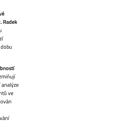
vé
. Radek
u
zí
o dobu
obností
zmiňují
í analýze
ntů ve
jován
ívání