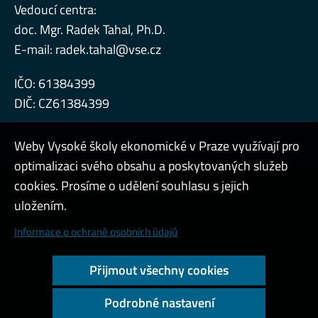
Vedoucí centra:
doc. Mgr. Radek Tahal, Ph.D.
E-mail:
radek.tahal@vse.cz
IČO: 61384399
DIČ: CZ61384399
Weby Vysoké školy ekonomické v Praze využívají pro
optimalizaci svého obsahu a poskytovaných služeb
cookies. Prosíme o udělení souhlasu s jejich
Admin
uložením.
Cookies a ochrana osobních údajů
Informace o ochraně osobních údajů
Přístupnost webu
Přijmout všechny cookies
Vysoký kontrast
Podrobné nastavení