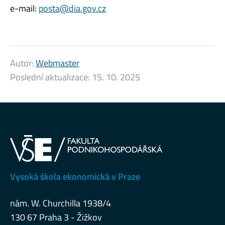
e-mail:
posta@dia.gov.cz
Autor:
Webmaster
Poslední aktualizace:
15. 10. 2025
Vysoká škola ekonomická v Praze
nám. W. Churchilla 1938/4
130 67 Praha 3 - Žižkov