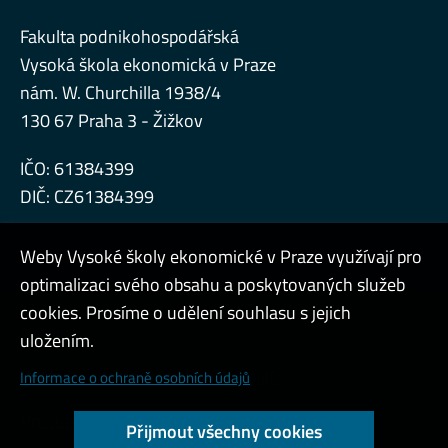
Fakulta podnikohospodářská
Vysoká škola ekonomická v Praze
nám. W. Churchilla 1938/4
130 67 Praha 3 - Žižkov
IČO: 61384399
DIČ: CZ61384399
Weby Vysoké školy ekonomické v Praze využívají pro
optimalizaci svého obsahu a poskytovaných služeb
cookies. Prosíme o udělení souhlasu s jejich
Admin
uložením.
Cookies a ochrana osobních údajů
Informace o ochraně osobních údajů
Přístupnost webu
Přijmout všechny cookies