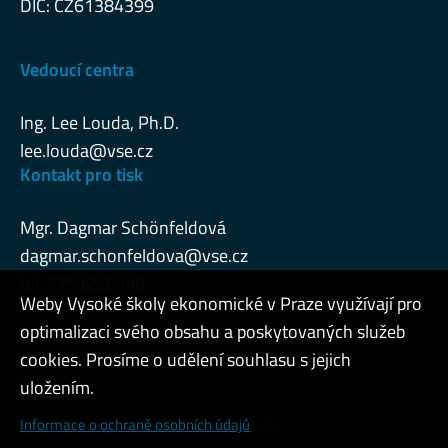
DIČ: CZ61384399
Vedoucí centra
Ing. Lee Louda, Ph.D.
lee.louda@vse.cz
Kontakt pro tisk
Mgr. Dagmar Schönfeldová
dagmar.schonfeldova@vse.cz
tel. 775 653 399
Weby Vysoké školy ekonomické v Praze využívají pro
optimalizaci svého obsahu a poskytovaných služeb
cookies. Prosíme o udělení souhlasu s jejich
Admin
uložením.
Cookies a ochrana osobních údajů
Informace o ochraně osobních údajů