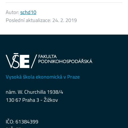
Autor:
schd10
Poslední aktualizace:
24. 2. 2019
Vysoká škola ekonomická v Praze
nám. W. Churchilla 1938/4
130 67 Praha 3 - Žižkov
IČO: 61384399