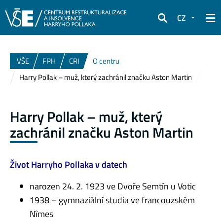
CZ
Hledat
VŠE
FPH
CRI
O centru
Harry Pollak – muž, který zachránil značku Aston Martin
Harry Pollak – muž, který
zachránil značku Aston Martin
Život Harryho Pollaka v datech
narozen 24. 2. 1923 ve Dvoře Semtín u Votic
1938 – gymnaziální studia ve francouzském
Nîmes