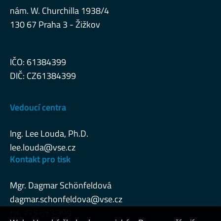
nám. W. Churchilla 1938/4
130 67 Praha 3 - Žižkov
IČO: 61384399
DIČ: CZ61384399
Vedoucí centra
Ing. Lee Louda, Ph.D.
lee.louda@vse.cz
Kontakt pro tisk
Mgr. Dagmar Schönfeldová
dagmar.schonfeldova@vse.cz
tel. 775 653 399