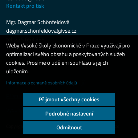
Kontakt pro tisk
Mgr. Dagmar Schönfeldová
dagmar.schonfeldova@vse.cz
tel. 775 653 399
Weby Vysoké školy ekonomické v Praze využívají pro
optimalizaci svého obsahu a poskytovaných služeb
cookies. Prosíme o udělení souhlasu s jejich
Admin
uložením.
Cookies a ochrana osobních údajů
Informace o ochraně osobních údajů
Přístupnost webu
Přijmout všechny cookies
Vysoký kontrast
Podrobné nastavení
Copyright © 2000 - 2026 Vysoká škola ekonomická v Praze
Odmítnout