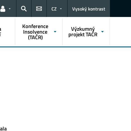
CZ
Vysoký kontrast
Odkazy pro uživatele
Hledat
Konference
a
Výzkumný
Insolvence
í
projekt TAČR
(TAČR)
ala