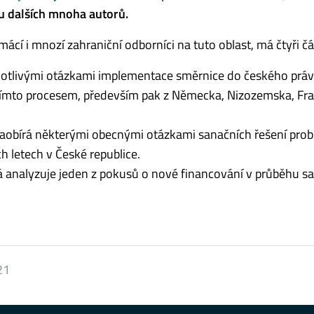
vu dalších mnoha autorů.
mácí i mnozí zahraniční odborníci na tuto oblast, má čtyři čá
notlivými otázkami implementace směrnice do českého práv
tímto procesem, především pak z Německa, Nizozemska, Fra
zaobírá některými obecnými otázkami sanačních řešení pro
ch letech v České republice.
rá analyzuje jeden z pokusů o nové financování v průběhu s
21