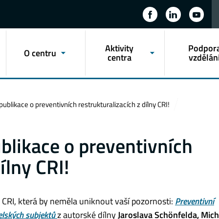
Aktivity
Podpor
O centru
centra
vzdělán
ublikace o preventivních restrukturalizacích z dílny CRI!
blikace o preventivních
ílny CRI!
e CRI, která by neměla uniknout vaší pozornosti:
Preventivní
telských subjektů
z autorské dílny
Jaroslava Schönfelda, Mich