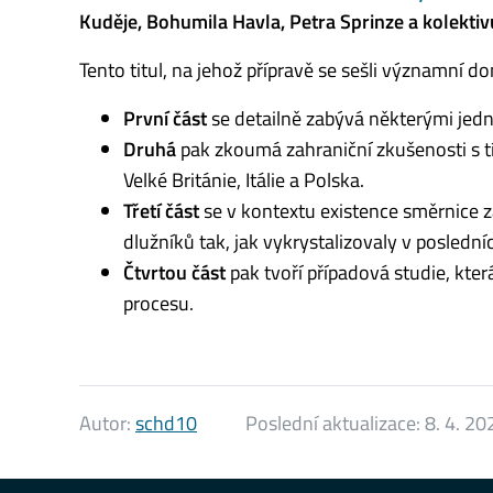
Kuděje, Bohumila Havla, Petra Sprinze a kolekti
Tento titul, na jehož přípravě se sešli významní do
První část
se detailně zabývá některými jed
Druhá
pak zkoumá zahraniční zkušenosti s 
Velké Británie, Itálie a Polska.
Třetí část
se v kontextu existence směrnice 
dlužníků tak, jak vykrystalizovaly v poslední
Čtvrtou část
pak tvoří případová studie, kte
procesu.
Autor:
schd10
Poslední aktualizace:
8. 4. 20