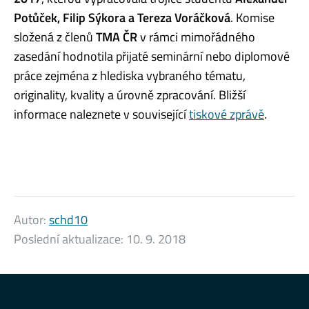
Potůček, Filip Sýkora a Tereza Voráčková
. Komise
složená z členů
TMA ČR
v rámci mimořádného
zasedání hodnotila přijaté seminární nebo diplomové
práce zejména z hlediska vybraného tématu,
originality, kvality a úrovně zpracování. Bližší
informace naleznete v související
tiskové zprávě
.
Autor:
schd10
Poslední aktualizace:
10. 9. 2018