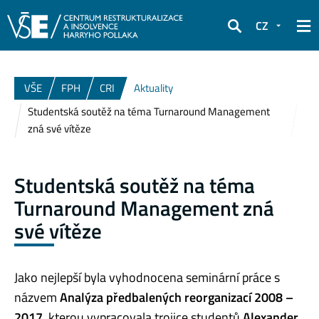
CZ
Hledat
VŠE
FPH
CRI
Aktuality
Studentská soutěž na téma Turnaround Management
zná své vítěze
Studentská soutěž na téma
Turnaround Management zná
své vítěze
Jako nejlepší byla vyhodnocena seminární práce s
názvem
Analýza předbalených reorganizací 2008 –
2017
, kterou vypracovala trojice studentů
Alexander